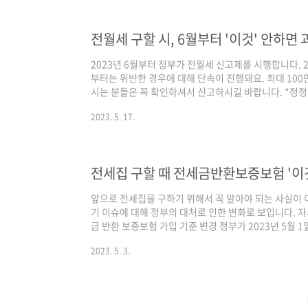
증금 수준을 진단할 수 있습니다. 4. 진단한 주택의 HU
습니다. *수도권에서 시범적으로 오..
전월세 구할 시, 6월부터 '이것' 안하면 
2023년 6월부터 정부가 전월세 신고제를 시행합니다. 
부터는 위반한 경우에 대해 단속이 진행돼요. 최대 100
시는 분들은 꼭 확인하셔서 신고하시길 바랍니다. *정정)
고제의 계도 기간을 2024년 5월 31일까지 1년 연장한다
2023. 5. 17.
년 6월 1일 이후의 전월세 계약. *2021년 5월에 진행
고 대상. 보증금 6,000만 원 초과 월세 30만 원 초과
야 함 *계약한 집 근처 주민센터 현장 방문 or 온라인으
에게 있..
전세집 구할 때 전세금반환보증보험 '이
앞으로 전세집을 구하기 위해서 꼭 알아야 되는 사실이 
기 이슈에 대해 정부의 대처로 인한 변화로 보입니다. 
금 반환 보증보험 가입 기준 변경 정부가 2023년 5월
전세가율 100%에서 90%로 변경하였습니다. 전세 보
2023. 5. 3.
반환 보증보험에 가입 가능하게 된 것인데요. 정부의 의
의 돈 10%를 들이게 되면 이전과 같이 수백 채씩 집을 
것으로 보고 있습니다. 또한 전셋값이 집값과 비슷해도
심시켜 전세 계약을 맺고는 보증금을 가..