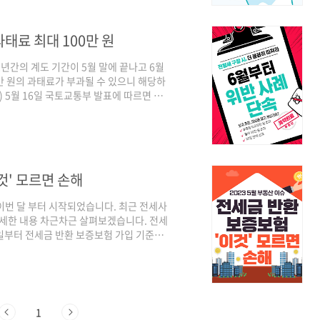
G 전세보증 가입 가능 여부를 확인할 수 있
과태료 최대 100만 원
2년간의 계도 기간이 5월 말에 끝나고 6월
만 원의 과태료가 부과될 수 있으니 해당하
 5월 16일 국토교통부 발표에 따르면 신
고 해요. 신고 바로 가기 신고 조건 2021
한 계약이 2년 지난 후 갱신계약을 했다면 신
 임대인과 임차인은 계약 후 30일 안에 신고해
로 신고 *신고 의무는 임대인과 임차인 모두
것' 모르면 손해
이번 달 부터 시작되었습니다. 최근 전세사
자세한 내용 차근차근 살펴보겠습니다. 전세
 1일부터 전세금 반환 보증보험 가입 기준을
증금이 집값의 90% 이하인 주택만 전세금
도는 집을 매매하거나 투자하는 경우 자신
늘리지 못할 것, 즉 무갭투자를 막을 수 있을
 보증보험에 가입 가능하다며 임차인을 안
1