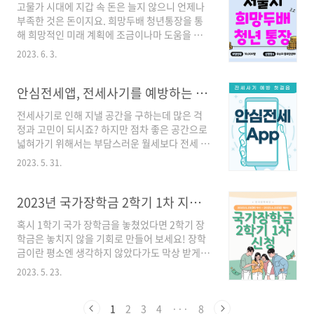
고물가 시대에 지갑 속 돈은 늘지 않으니 언제나
리 기업 부산 광주 전북 경남 대구 SC 제일은행은
부족한 것은 돈이지요. 희망두배 청년통장을 통
2024년 1월부터 운영을 시작합니다. 신청 기간
해 희망적인 미래 계획에 조금이나마 도움을 받
2023년 6월 동안에는 15일부터 23일까지 가입
아보시길 추천드려요. 그래도 만기 시 총 금액이
신청이 가능합니다. 15일에서 21일까지는 출생
2023. 6. 3.
원금의 X2배가 되는 것은 굉장히 매력적인 금융
연도를 기준으로하여 5부제로 가입 신청이 가능
상품임에 틀림없습니다. 다음의 내용들 찬찬히
하며, 22일 ~ 23일 동안에는 출생연도와는 관계
살펴보시고 해당하시는 분들은 꼼꼼히 서류 준비
안심전세앱, 전세사기를 예방하는 방법
없이 신청할 수 있습니..
를 하셔서 신청해 보시길 바랍니다. 참가 자격 확
전세사기로 인해 지낼 공간을 구하는데 많은 걱
인 참가 자격 확인 바로 가기 신청 서류 및 모집공
정과 고민이 되시죠? 하지만 점차 좋은 공간으로
고 신청 기간 : 2023년 6월 12일(월) ~ 2023년 6
넓혀가기 위해서는 부담스러운 월세보다 전세 제
월 23일(금) 18:00까지입니다. 신청 방법 : 주소
도를 이용하는 것이 더 나은 선택이 될 수 있습니
지의 동주민센터를 직접 방문해서 서류를 제출하
2023. 5. 31.
다. 그렇다면 안심전세앱으로 전세 사기를 미리
거나 우편, 이메일(동주민센터 담당자)로 접수 가
예방하여 리스크를 줄여보는 것은 어떨까요! 안
능합니다. *방문 : 근무일 중 오전 9시 ~ 오후 6시
심전세앱 다운로드 구글플레이 다운로드 바로 가
2023년 국가장학금 2학기 1차 지원 자격, 신청 놓치지 마세요!
사이 접수하시길 바랍니다..
기 앱스토어 다운로드 바로 가기 주택시세 통합
혹시 1학기 국가 장학금을 놓쳤었다면 2학기 장
제공 1. 연립, 다세대, 50세대 미만 아파트 평형
학금은 놓치지 않을 기회로 만들어 보세요! 장학
별 매매 시세를 제공합니다. 2. 경매 낙찰가율, 지
금이란 평소엔 생각하지 않았다가도 막상 받게
역 평균 전세가율, 전세보증 사고 현황이 공개되
되면 꽤나 든든한 지원군이 됩니다. 지금 바로 신
어 확인 가능합니다. 3. 시세정보를 바탕으로 적
2023. 5. 23.
청해 보세요! 장학금 신청 바로 가기 신청 기간 ▶
절한 전세보증금 수준을 진단할 수 있습니다. 4.
일정 2023년 5월 23일(화) 오전 9시 ~ 2023년 6
진단한 주택의 HUG 전세보증 가입 가능 여부를
월 22일(목) 오후 6시 ▶ 서류 제출·가구원 동의
1
2
3
4
···
8
확인할 수 있습니다. *수도권에서 시범적으로