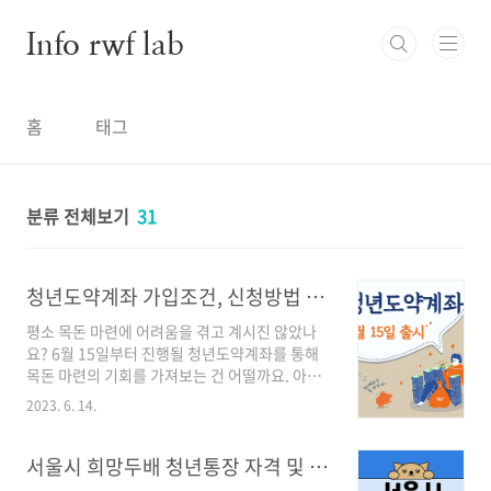
본문 바로가기
Info rwf lab
홈
태그
분류 전체보기
31
청년도약계좌 가입조건, 신청방법 및 기간 바로 확인하기
평소 목돈 마련에 어려움을 겪고 계시진 않았나
요? 6월 15일부터 진행될 청년도약계좌를 통해
목돈 마련의 기회를 가져보는 건 어떨까요. 아래
의 요건들을 확인해 보시고 해당되는 청년분들은
2023. 6. 14.
5,000만 원 목돈 마련에 도전해 보세요! 신청 방
법 2023년 6월 15일부터 각 은행의 앱을 통해 영
업일(오전 9시 ~ 오후 6시 30분)에 가입 신청이
서울시 희망두배 청년통장 자격 및 신청방법, 저축 금액 X2배의 기회!
가능합니다. ◈ 취급 은행 신한 국민 하나 농협 우