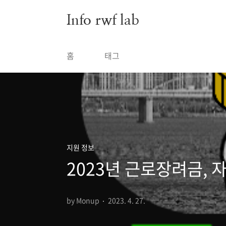
본문 바로가기
Info rwf lab
홈
태그
지원 정보
2023년 근로장려금, 
by Monup
2023. 4. 27.